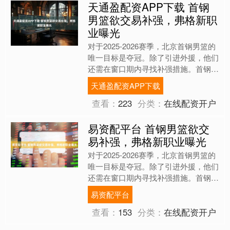
天通盈配资APP下载 首钢
男篮欲交易补强，弗格新职
业曝光
对于2025-2026赛季，北京首钢男篮的
唯一目标是夺冠。除了引进外援，他们
还需在窗口期内寻找补强措施。首钢男
篮的明显短板在于锋线上曾凡博离队后
天通盈配资APP下载
的空缺。尽管雷蒙....
查看：
223
分类：
在线配资开户
易资配平台 首钢男篮欲交
易补强，弗格新职业曝光
对于2025-2026赛季，北京首钢男篮的
唯一目标是夺冠。除了引进外援，他们
还需在窗口期内寻找补强措施。首钢男
篮的明显短板在于锋线上曾凡博离队后
易资配平台
的空缺。尽管雷蒙....
查看：
153
分类：
在线配资开户