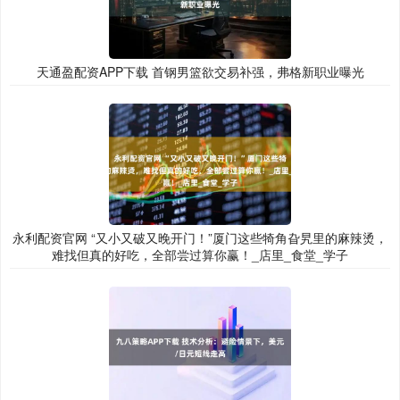
天通盈配资APP下载 首钢男篮欲交易补强，弗格新职业曝光
永利配资官网 “又小又破又晚开门！”厦门这些犄角旮旯里的麻辣烫，
难找但真的好吃，全部尝过算你赢！_店里_食堂_学子