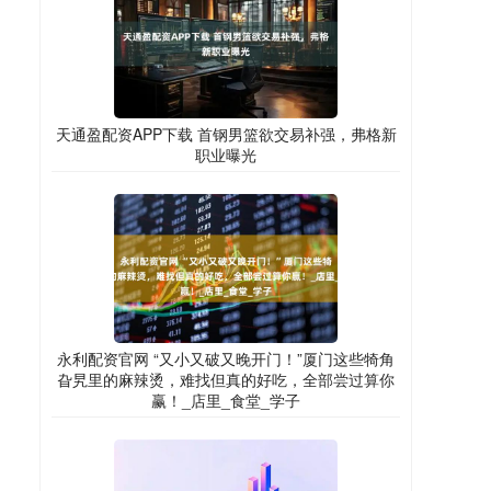
天通盈配资APP下载 首钢男篮欲交易补强，弗格新
职业曝光
永利配资官网 “又小又破又晚开门！”厦门这些犄角
旮旯里的麻辣烫，难找但真的好吃，全部尝过算你
赢！_店里_食堂_学子