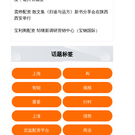
震烨配资 散文集《归途与远方》新书分享会在陕西
西安举行
宝利阁配资 邹继新调研营销中心（宝钢国际）
话题标签
上海
AI
智能
规模
重要
行时
上涨
强势
宏益配资平台
商业