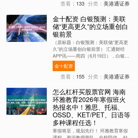
查看：
133
分类：
美港通证券
金十配资 白银预测：美联
储“更高更久”的立场重创白
银前景
（原标题：白银预测：美联储“更高更
久”的立场重创白银前景） 汇通财经
APP讯——周四（6月19日），白银市
场再次承压，因交易员对美联储最新的
金十配资
政策立场作出反应，白....
查看：
155
分类：
美港通证券
怎么杠杆买股票官网 海南
环雅教育2026年寒假班火
热报名中！雅思、托福、
OSSD、KET/PET、日语等
多种课程任选！
寒假将至，规划先行！ 环雅教育寒假
课程，资深教师带队，全程陪伴， 针