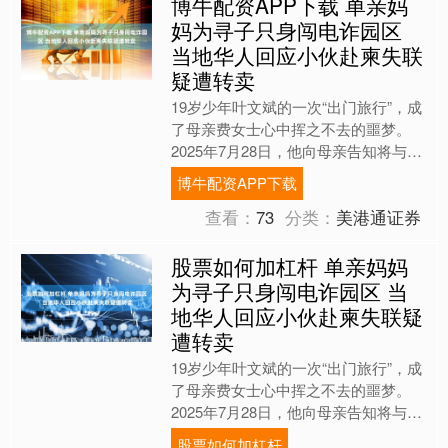
博牛配资APP下载 单亲妈
妈为寻子只身闯电诈园区
当地华人回应小伙赴柬失联
疑遭转卖
19岁少年叶文斌的一次“出门旅行”，成
了母亲费女士心中挥之不去的噩梦。
2025年7月28日，他向母亲告知将与同
学结伴前往南昌旅游，脚步却悄然辗转
博牛配资APP下载
云南、广西两地；....
查看：
73
分类：
美港通证券
股票如何加杠杆 单亲妈妈
为寻子只身闯电诈园区 当
地华人回应小伙赴柬失联疑
遭转卖
19岁少年叶文斌的一次“出门旅行”，成
了母亲费女士心中挥之不去的噩梦。
2025年7月28日，他向母亲告知将与同
学结伴前往南昌旅游，脚步却悄然辗转
股票如何加杠杆