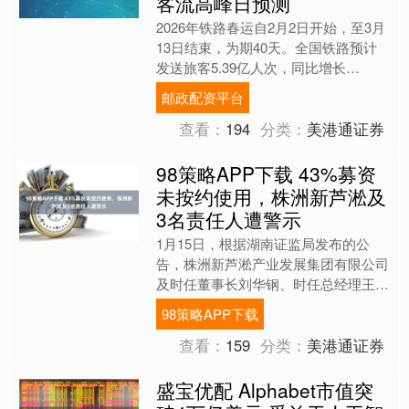
客流高峰日预测
2026年铁路春运自2月2日开始，至3月
13日结束，为期40天。全国铁路预计
发送旅客5.39亿人次，同比增长
5.0%。节前客流高峰日预计为2月13日
邮政配资平台
（腊月廿六）....
查看：
194
分类：
美港通证券
98策略APP下载 43%募资
未按约使用，株洲新芦淞及
3名责任人遭警示
1月15日，根据湖南证监局发布的公
告，株洲新芦淞产业发展集团有限公司
及时任董事长刘华钢、时任总经理王
曦、财务总监艾可人被采取出具警示函
98策略APP下载
的行政监管措施。 经查，株....
查看：
159
分类：
美港通证券
盛宝优配 Alphabet市值突