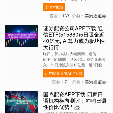
债券简称：24河钢Y4华泰联....
玉满堂配资
查看：
163
分类：
美港通证券
证券配资公司APP下载 通
信ETF(515880)5日吸金近
40亿元, AI算力或为板块性
大行情
昨日，算力板块大幅回调，通信
ETF（515880）跌超5%，资金逢低买
入，昨日净流入超13亿元，近5日吸金
超38亿元，当前规模超115亿元位居同
证券配资公司APP下载
类首位。 中信建....
查看：
71
分类：
美港通证券
国鸣配资APP下载 四家日
语机构横向测评：冲鸭日语
性价比优势凸显