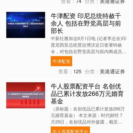
查看：
74
分类：
美港通证券
牛津配资 印尼总统特赦千
余人 包括在野党高层与前
部长
中新社雅加达8月1日电 (记者李志全)印
度尼西亚总统普拉博沃近日签署特赦
令，对包括在野党高层与前内阁成员在
内的1100余人实施赦免。 据多家印尼
牛津配资
媒体8月1日报道....
查看：
125
分类：
美港通证券
牛人股票配资平台 名创优
品已累计发放266万元婚育
基金
（原标题：名创优品已累计发放266万
元婚育基金） 本文来源：时代财经 7
月29日，名创优品对外披露，截至
2025年7月28日，名创优品婚育基金已
牛人股票配资平台