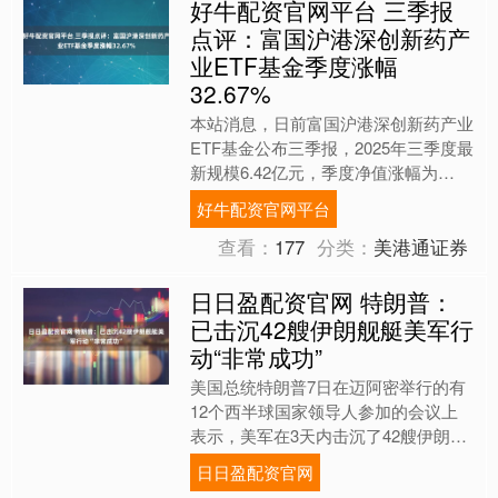
好牛配资官网平台 三季报
点评：富国沪港深创新药产
业ETF基金季度涨幅
32.67%
本站消息，日前富国沪港深创新药产业
ETF基金公布三季报，2025年三季度最
新规模6.42亿元，季度净值涨幅为
32.67%。 从业绩表现来看，富国沪港
好牛配资官网平台
深创新药产业....
查看：
177
分类：
美港通证券
日日盈配资官网 特朗普：
已击沉42艘伊朗舰艇美军行
动“非常成功”
美国总统特朗普7日在迈阿密举行的有
12个西半球国家领导人参加的会议上
表示，美军在3天内击沉了42艘伊朗海
军舰艇，并瘫痪了伊朗的通信系统。他
日日盈配资官网
称美国在伊朗的行动“非....