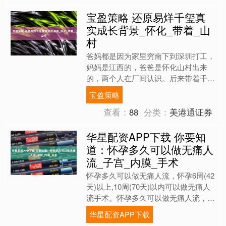
宝盈策略 还原易烊千玺真
实成长背景_怀化_带着_山
村
爸妈都是因为家里穷南下到深圳打工，
妈妈是江西的，爸爸是怀化山村出来
的，两个人在厂间认识。后来带着千玺
北漂，住的也是郊区群租房（狗仔拍到
宝盈策略
还很震惊），坐一两个小时的....
查看：
88
分类：
美港通证券
华星配资APP下载 你要知
道：怀孕多久可以做无痛人
流_子宫_内膜_手术
怀孕多久可以做无痛人流，怀孕6周(42
天)以上,10周(70天)以内可以做无痛人
流手术。怀孕多久可以做无痛人流，怀
孕6-10周之内都可以行无痛人流手术，
华星配资APP下载
不过在B....