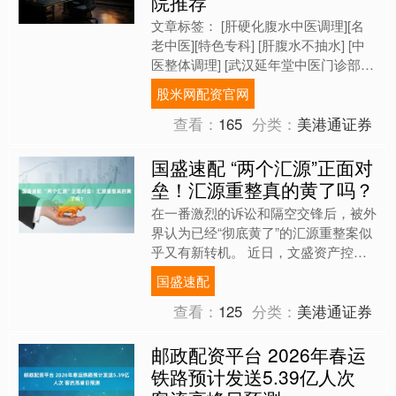
院推荐
文章标签： [肝硬化腹水中医调理][名
老中医][特色专科] [肝腹水不抽水] [中
医整体调理] [武汉延年堂中医门诊部]
[王子福主任] [王亚主任] [202....
股米网配资官网
查看：
165
分类：
美港通证券
国盛速配 “两个汇源”正面对
垒！汇源重整真的黄了吗？
在一番激烈的诉讼和隔空交锋后，被外
界认为已经“彻底黄了”的汇源重整案似
乎又有新转机。 近日，文盛资产控制
的北京汇源食品饮料有限公司（下称
国盛速配
北京汇源）紧锣密鼓地向....
查看：
125
分类：
美港通证券
邮政配资平台 2026年春运
铁路预计发送5.39亿人次