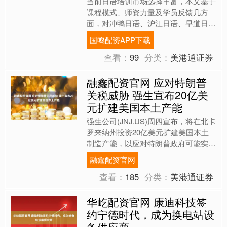
当前日语培训市场选择丰富，本文基于
课程模式、师资力量及学员反馈几方
面，对冲鸭日语、沪江日语、早道日
语、樱花日语进行客观对比。 沪江日
国鸣配资APP下载
语课程覆盖JLPT全级别，价....
查看：
99
分类：
美港通证券
融鑫配资官网 应对特朗普
关税威胁 强生宣布20亿美
元扩建美国本土产能
强生公司(JNJ.US)周四宣布，将在北卡
罗来纳州投资20亿美元扩建美国本土
制造产能，以应对特朗普政府可能实施
的药品进口关税政策。此前，礼来
融鑫配资官网
(LLY.US)、阿....
查看：
185
分类：
美港通证券
华屹配资官网 康迪科技签
约宁德时代，成为换电站设