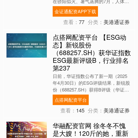
在骄阳似火、暑气蒸腾的7月，人体容
易因高温而出现各种不适，如燥热上
金证通配资APP下载
火、肺燥咳嗽、目赤肿痛等....
查看：
77
分类：
美港通证券
点搭网配资平台 【ESG动
态】新锐股份
（688257.SH）获华证指数
ESG最新评级B，行业排名
第237
日前，华证指数公布了新一期（2025
年4月30日）的ESG评级结果，新锐股
份（688257.SH）获得B评级（华证指
数评级为C起至AAA九档，C为最低
点搭网配资平台
档，AAA....
查看：
145
分类：
美港通证券
华融配资官网 徐冬冬不愧
是大嫂！120斤的她，重新