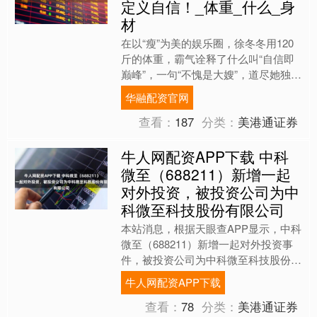
定义自信！_体重_什么_身
材
在以“瘦”为美的娱乐圈，徐冬冬用120
斤的体重，霸气诠释了什么叫“自信即
巅峰”，一句“不愧是大嫂”，道尽她独特
的魅力。 徐冬冬的演艺之路充满了拼
华融配资官网
搏。她从跑龙套开....
查看：
187
分类：
美港通证券
牛人网配资APP下载 中科
微至（688211）新增一起
对外投资，被投资公司为中
科微至科技股份有限公司
本站消息，根据天眼查APP显示，中科
微至（688211）新增一起对外投资事
件，被投资公司为中科微至科技股份有
限公司，法定代表人李功燕，投资占比
牛人网配资APP下载
为0.4%。该公司....
查看：
78
分类：
美港通证券