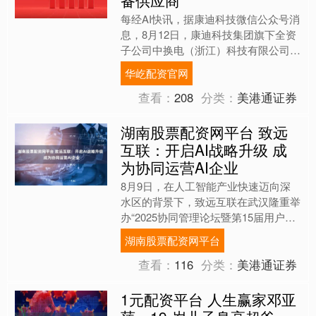
备供应商
每经AI快讯，据康迪科技微信公众号消
息，8月12日，康迪科技集团旗下全资
子公司中换电（浙江）科技有限公司宣
布已与全球动力电池龙头企业宁德时代
华屹配资官网
新能源科技股份有限公....
查看：
208
分类：
美港通证券
湖南股票配资网平台 致远
互联：开启AI战略升级 成
为协同运营AI企业
8月9日，在人工智能产业快速迈向深
水区的背景下，致远互联在武汉隆重举
办“2025协同管理论坛暨第15届用户大
会”。大会以“AI-COP 让组织智能进
湖南股票配资网平台
化”为主题，....
查看：
116
分类：
美港通证券
1元配资平台 人生赢家邓亚