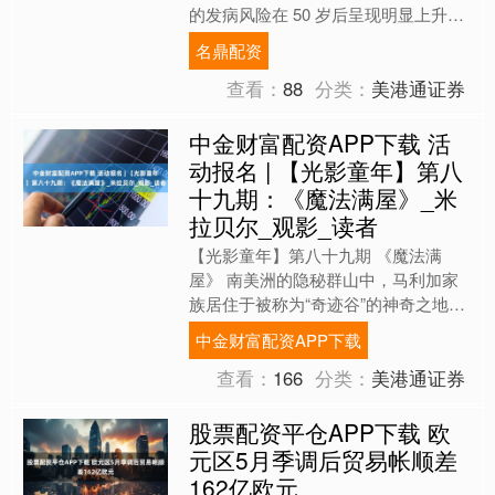
的发病风险在 50 岁后呈现明显上升趋
势，这让不少中老年人忧心忡忡。其
名鼎配资
实，50 岁后癌症高发....
查看：
88
分类：
美港通证券
中金财富配资APP下载 活
动报名 | 【光影童年】第八
十九期：《魔法满屋》_米
拉贝尔_观影_读者
【光影童年】第八十九期 《魔法满
屋》 南美洲的隐秘群山中，马利加家
族居住于被称为“奇迹谷”的神奇之地，
这个家族里的每一个成员也都被赋予了
中金财富配资APP下载
魔法天赋：有的力大无穷；....
查看：
166
分类：
美港通证券
股票配资平仓APP下载 欧
元区5月季调后贸易帐顺差
162亿欧元