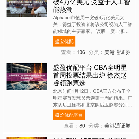
破4万亿美元 受益于人工智
能热潮
Alphabet市值周一突破4万亿美元大
关，得益于投资者将该公司视为人工智
能领域的主要赢家。 该股一度上涨
1.7%，至334.04美元。 Alphabet近期
盛宝优配
市....
查看：
136
分类：
美港通证券
盛盈优配平台 CBA全明星
首周投票结果出炉 徐杰赵
睿领跑票选
北京时间1月12日，CBA官方公布了全
明星赛首发球员票选第一周的结果。广
东队后卫徐杰和北京队后卫赵睿分别当
选南区和北区的票王。 经过球迷们一
盛盈优配平台
周的投票，南区前场排....
查看：
80
分类：
美港通证券