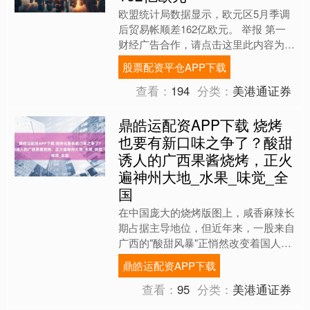
欧盟统计局数据显示，欧元区5月季调
后贸易帐顺差162亿欧元。 举报 第一
财经广告合作，请点击这里此内容为第
一财经原创，著作权归第一财经所有。
股票配资平仓APP下载
未经第一财经书面授权....
查看：
194
分类：
美港通证券
鼎皓运配资APP下载 烧烤
也要有新口味之争了？酸甜
诱人的广西果酱烧烤，正火
遍神州大地_水果_味觉_全
国
在中国庞大的烧烤版图上，咸香麻辣长
期占据主导地位，但近年来，一股来自
广西的"酸甜风暴"正悄然改变着国人的
烧烤味觉体验。 当北方还在为"孜然
鼎皓运配资APP下载
派"还是"辣椒派"争论....
查看：
95
分类：
美港通证券