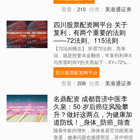
累计发放266万....
查看：
210
分类：
美港通证券
四川股票配资网平台 关于
复利，有两个重要的法则
——72法则、115法则
【72法则概念】 所谓72法则，简单
说，就是想要本金翻倍，年复利利率X
与所需时间Y的关系如下：XY=72%若
以1%的复利来计息，将过72年
四川股票配资网平台
（72%/1%=72）....
查看：
208
分类：
美港通证券
名鼎配资 成都普济中医李
久泉：50 岁后癌症风险攀
升？做好这两点，为健康加
道防线！_身体_防癌_筛查
随着年龄的增长，身体各器官功能逐渐
衰退，健康问题也接踵而至，其中癌症