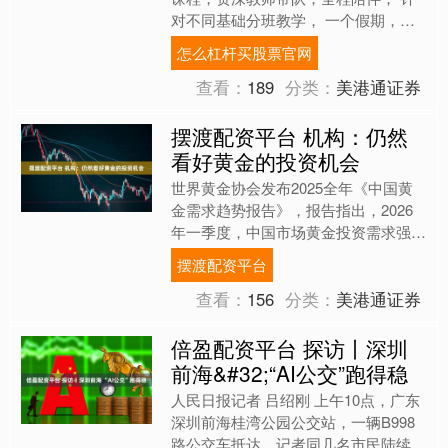
对不同基础分班教学， 一个假期，看
见自己的进步。 课程设置 多样班型，
怎么杠杆买股票官网
满足不同学员 环雅教育....
查看：
189
分类：
美港通证券
摆渡配资平台 机构：仍然
看好黄金的投资机会
世界黄金协会发布2025全年《中国黄
金需求趋势报告》，报告指出，2026
年一季度，中国市场黄金投资需求强劲
态势或将延续：春节前夕消费者的自我
摆渡配资平台
犒赏类购买及赠礼需求....
查看：
156
分类：
美港通证券
倍盈配资平台 探访丨深圳
前海&#32;“AI公交”跑得稳
人民日报记者 吕绍刚 上午10点，广东
深圳前海桂湾公园公交站，一辆B998
路公交车抵达。记者同几名市民陆续上