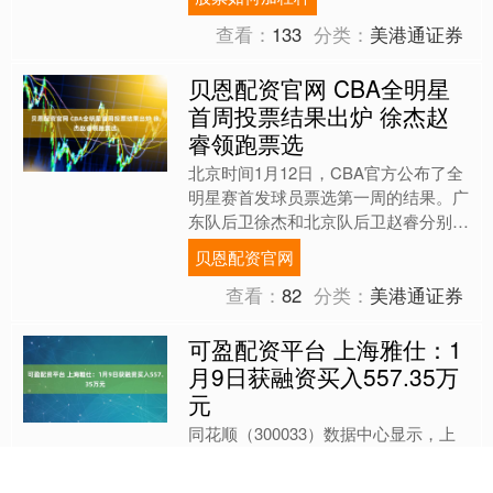
云南、广西两地；....
查看：
133
分类：
美港通证券
贝恩配资官网 CBA全明星
首周投票结果出炉 徐杰赵
睿领跑票选
北京时间1月12日，CBA官方公布了全
明星赛首发球员票选第一周的结果。广
东队后卫徐杰和北京队后卫赵睿分别当
选南区和北区的票王。 经过球迷们一
贝恩配资官网
周的投票，南区前场排....
查看：
82
分类：
美港通证券
可盈配资平台 上海雅仕：1
月9日获融资买入557.35万
元
同花顺（300033）数据中心显示，上
海雅仕（603329）1月9日获融资买入
557.35万元，该股当前融资余额1.60亿