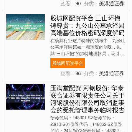
查看：
90
分类：
美港通证券
股城网配资平台 三山环抱
铸尊贵：九公山公墓承泽园
高端墓位价格密码深度解码
在殡葬行业这片特殊的领域中，九公山
公墓承泽园宛如一颗璀璨的明珠，以
其“三山环抱”的独特地理格局，吸引着
众多追求高品质安葬环境的家庭。这里
股城网配资平台
的高端墓位，价格背后隐藏....
查看：
86
分类：
美港通证券
玉满堂配资 河钢股份: 华泰
联合证券有限责任公司关于
河钢股份有限公司取消监事
会的受托管理事务临时报告
债券代码：148301.SZ债券简称：
23HBIS01债券代码：148862.SZ债券
简称：24河钢Y3债券代码：148922.SZ