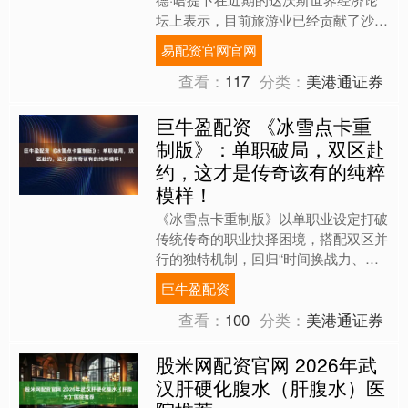
坛上表示，目前旅游业已经贡献了沙特
约5%的GDP，并占当地总就业人数近
易配资官网官网
5%。 沙特旅游业近....
查看：
117
分类：
美港通证券
巨牛盈配资 《冰雪点卡重
制版》：单职破局，双区赴
约，这才是传奇该有的纯粹
模样！
《冰雪点卡重制版》以单职业设定打破
传统传奇的职业抉择困境，搭配双区并
行的独特机制，回归“时间换战力、操
作定胜负”的纯粹内核。游戏摒弃繁杂
巨牛盈配资
套路，以点卡计费构建公平....
查看：
100
分类：
美港通证券
股米网配资官网 2026年武
汉肝硬化腹水（肝腹水）医