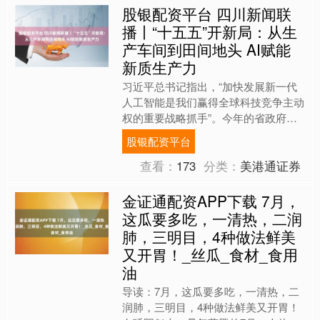
股银配资平台 四川新闻联
播丨“十五五”开新局：从生
产车间到田间地头 AI赋能
新质生产力
习近平总书记指出，“加快发展新一代
人工智能是我们赢得全球科技竞争主动
权的重要战略抓手”。今年的省政府工
作报告也提出，实施“人工智能+”一号
股银配资平台
创新工程，全方位赋能千....
查看：
173
分类：
美港通证券
金证通配资APP下载 7月，
这瓜要多吃，一清热，二润
肺，三明目，4种做法鲜美
又开胃！_丝瓜_食材_食用
油
导读：7月，这瓜要多吃，一清热，二
润肺，三明目，4种做法鲜美又开胃！