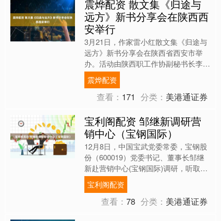
震烨配资 散文集《归途与
远方》新书分享会在陕西西
安举行
3月21日，作家雷小红散文集《归途与
远方》新书分享会在陕西省西安市举
办。活动由陕西职工作协副秘书长李铂
岩主持，省内文学界及文学爱好者齐聚
震烨配资
一堂，共话创作、品读书香....
查看：
171
分类：
美港通证券
宝利阁配资 邹继新调研营
销中心（宝钢国际）
12月8日，中国宝武党委常委，宝钢股
份（600019）党委书记、董事长邹继
新赴营销中心(宝钢国际)调研，听取营
销中心2025年营销工作整体情况及
宝利阁配资
2026年工作策....
查看：
78
分类：
美港通证券