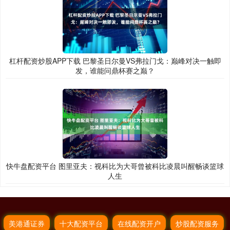
杠杆配资炒股APP下载 巴黎圣日尔曼VS弗拉门戈：巅峰对决一触即
发，谁能问鼎杯赛之巅？
快牛盘配资平台 图里亚夫：视科比为大哥曾被科比凌晨叫醒畅谈篮球
人生
美港通证券
十大配资平台
在线配资开户
炒股配资服务