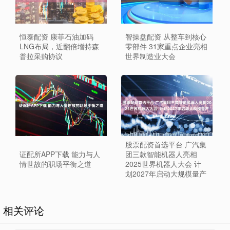
恒泰配资 康菲石油加码
智操盘配资 从整车到核心
LNG布局，近翻倍增持森
零部件 31家重点企业亮相
普拉采购协议
世界制造业大会
股票配资首选平台 广汽集
证配所APP下载 能力与人
团三款智能机器人亮相
情世故的职场平衡之道
2025世界机器人大会 计
划2027年启动大规模量产
相关评论