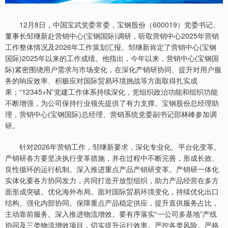
12月8日，中国宝武党委常委，宝钢股份（600019）党委书记、
董事长邹继新赴营销中心(宝钢国际)调研，听取营销中心2025年营销
工作整体情况及2026年工作策划汇报。邹继新肯定了营销中心(宝钢
国际)2025年以来的工作成绩。他指出，今年以来，营销中心(宝钢国
际)紧密围绕用户需求与市场变化，在深化产销研协同、提升对用户服
务的响应效率、积极应对国际贸易环境挑战等方面取得扎实成
果；“12345+N”党建工作体系持续深化，党组织政治功能和组织功能
不断增强，为公司保持行业领先提供了有力支撑。宝钢股份总经理助
理，营销中心(宝钢国际)总经理、营销系统党委副书记邵林峰参加调
研。
针对2026年营销工作，邹继新要求，深化专业化、平台化变革。
产销研各方要坚决执行变革措施，并在过程中不断完善，形成长效、
良性循环的运行机制。深入推进重点产品产销研变革。产销研一体化
实体化要各方协同发力，共同打造开放型组织，助力产品经营在多方
面形成突破。优化海外布局。面对国际贸易环境变化，持续优化出口
结构。强化内部协同。保障重点产品稳定供应，提升直供服务占比，
主动靠前服务。深入推进物流增效。要有序落实“一公司多基地”产线
协同及三类物流增效项目，切实提升运行效率。严控各类风险。严格