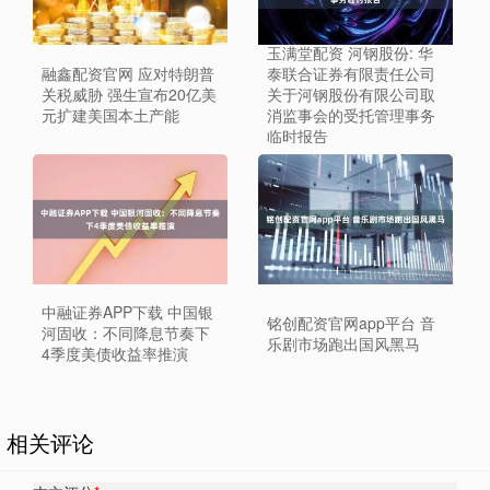
玉满堂配资 河钢股份: 华
融鑫配资官网 应对特朗普
泰联合证券有限责任公司
关税威胁 强生宣布20亿美
关于河钢股份有限公司取
元扩建美国本土产能
消监事会的受托管理事务
临时报告
中融证券APP下载 中国银
铭创配资官网app平台 音
河固收：不同降息节奏下
乐剧市场跑出国风黑马
4季度美债收益率推演
相关评论