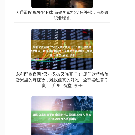
天通盈配资APP下载 首钢男篮欲交易补强，弗格新
职业曝光
永利配资官网 “又小又破又晚开门！”厦门这些犄角
旮旯里的麻辣烫，难找但真的好吃，全部尝过算你
赢！_店里_食堂_学子