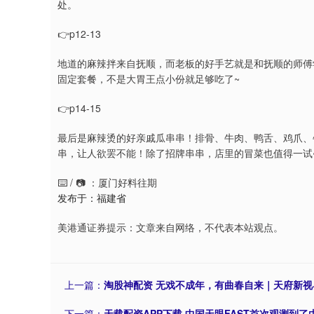
处。
👉p12-13
地道的麻辣拌来自抚顺，而老板的好手艺就是和抚顺的师傅
固定套餐，不是大胃王点小份就足够吃了~
👉p14-15
最后是麻辣烫的好亲戚瓜串串！排骨、牛肉、鸭舌、鸡爪、牛肚
串，让人欲罢不能！除了招牌串串，店里的冒菜也值得一试
⌨️ / 📷 ：厦门好料往期
发布于：福建省
美港通证券提示：文章来自网络，不代表本站观点。
上一篇：
淘股神配资 无戏不成年，有曲春自来｜天府新视
下一篇：
天载配资APP下载 中国天眼FAST首次观测到