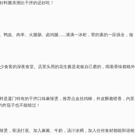
好料菌亲测比干拌的还好吃！
血、肉串、火腿肠、卤鸡腿......满满一冰柜，荤的素的一应俱全，做
不少食客的深夜食堂。店里头用的花生酱是老板自己磨的，闻着香味都格外
样是厦门特有的干拌口味麻辣烫，推荐点金丝鸡柳，外皮酥脆喷香，内里
的炸茄子也不能错过！
辣烫，骨汤打底、加入麻酱、牛奶，汤汁浓稠，加入任何食材都能和谐相