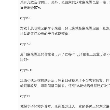
总有几款合你胃口。另外，老蔡家的汤水麻辣烫也是一绝，
展开剩余57%
👉p5-6
对双十思明校区的学子来说，好记缘就是麻辣烫启蒙！豆泡、鸭
法是老厦门经典的干拌式麻辣烫。
👉p7-8
厦门麻辣烫里的佼佼者，开了20多年，只在晚上营业，是
浓郁~
👉p9-10
江西小伙从摆摊到开店，凭着口碑积累了不少忠实顾客。同
却鲜嫩软绵，咀嚼间满口留香。还有“比烧烤店做得还好吃“
👉p11
城院学子的校外食堂。店家黑龙江人，卖的是纯正的东北麻