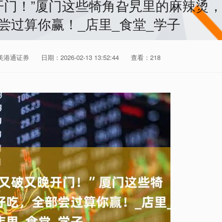
开门！”厦门这些犄角旮旯里的麻辣烫
尝过算你赢！_店里_食堂_学子
美港通证券
日期：2026-02-13 13:52:44
查看：218