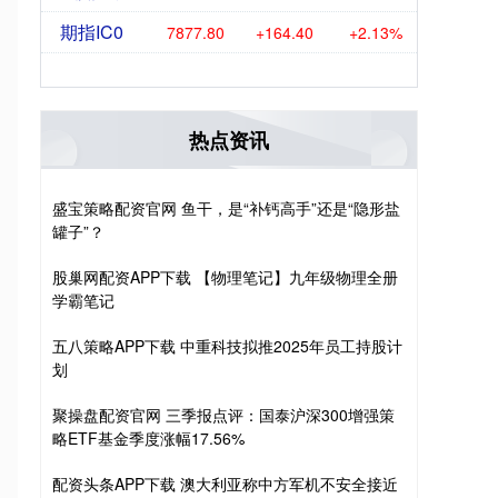
期指IC0
7877.80
+164.40
+2.13%
热点资讯
盛宝策略配资官网 鱼干，是“补钙高手”还是“隐形盐
罐子”？
股巢网配资APP下载 【物理笔记】九年级物理全册
学霸笔记
五八策略APP下载 中重科技拟推2025年员工持股计
划
聚操盘配资官网 三季报点评：国泰沪深300增强策
略ETF基金季度涨幅17.56%
配资头条APP下载 澳大利亚称中方军机不安全接近