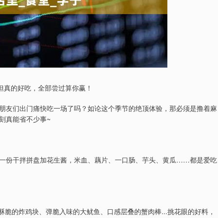
找但真的好吃，全部尝过算你赢！
朋友们出门痛快吃一场了吗？如论这个季节的绝顶体验，那必须是撸着麻
刻真能省不少事~
一份干拌拼盘加花生酱，米血、藕片、一口肠、芋头、黄瓜……都是爱吃
酥脆的炸鸡块、弹脆入味的大鱿鱼、口感层叠的蟹肉棒...挑花眼的好料，