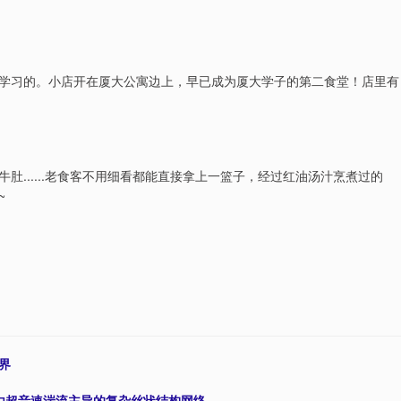
学习的。小店开在厦大公寓边上，早已成为厦大学子的第二食堂！店里有
......老食客不用细看都能直接拿上一篮子，经过红油汤汁烹煮过的
~
界
了由超音速湍流主导的复杂丝状结构网络