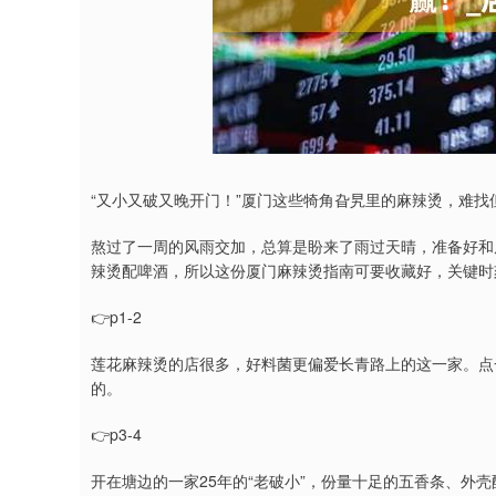
“又小又破又晚开门！”厦门这些犄角旮旯里的麻辣烫，难
熬过了一周的风雨交加，总算是盼来了雨过天晴，准备好和
辣烫配啤酒，所以这份厦门麻辣烫指南可要收藏好，关键时
👉p1-2
莲花麻辣烫的店很多，好料菌更偏爱长青路上的这一家。点
的。
👉p3-4
开在塘边的一家25年的“老破小”，份量十足的五香条、外壳