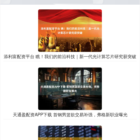
添利富配资平台 瞧！我们的前沿科技｜新一代光计算芯片研究获突破
天通盈配资APP下载 首钢男篮欲交易补强，弗格新职业曝光