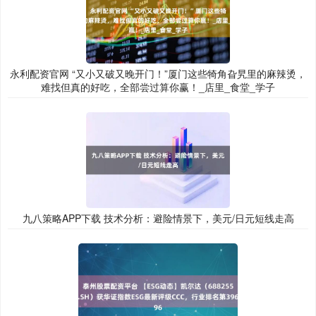
永利配资官网 “又小又破又晚开门！”厦门这些犄角旮旯里的麻辣烫，
难找但真的好吃，全部尝过算你赢！_店里_食堂_学子
九八策略APP下载 技术分析：避险情景下，美元/日元短线走高