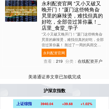
永利配资官网 “又小又破又
晚开门！”厦门这些犄角旮
旯里的麻辣烫，难找但真的
好吃，全部尝过算你赢！_
店里_食堂_学子
“又小又破又晚开门！”厦门这些犄角旮
旯里的麻辣烫，难找但真的好吃，全部
尝过算你赢！ 熬过了一周的风雨交
加，总算是盼来了雨过天晴，准备好和
永利配资官网
朋友们出门痛快吃一场了吗....
查看：
219
分类：
在线配资开户
美港通证券文章已加载完成
沪深京指数
上证综指
3940.04
+39.68
+1.02%