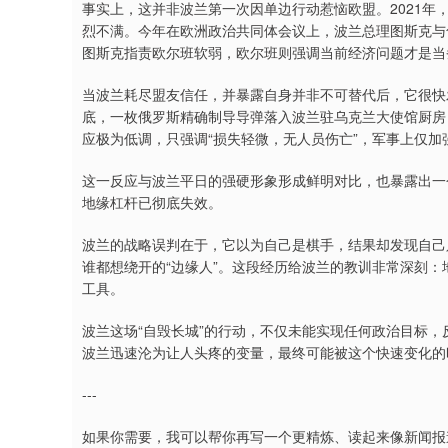
事实上，这并非波兰第一次因单边行动惹恼欧盟。2021
烈不满。今年在欧洲政治共同体会议上，波兰总理图斯克与
图斯克指责欧尔班软弱，欧尔班则强调当前经济问题才是当
当波兰耗尽盟友信任，并暴露自身并非不可替代后，它很快
底，一枚俄罗斯精确制导导弹落入波兰驻乌克兰大使馆厨房
应极为低调，只强调“损失轻微，无人员伤亡”，军事上仅加
这一反应与波兰平日的强硬形象形成鲜明对比，也暴露出一
地缘杠杆已彻底失效。
波兰的战略误判在于，它以为自己是棋手，结果却发现自己
谁都想绕开的“边缘人”。这段经历给波兰的教训非常深刻
工具。
波兰这场“自毁长城”的行动，不仅未能实现任何政治目标，
波兰迅速沦为让人头疼的变量，最终可能被这个快速变化的
---
如果你需要，我可以帮你再写一个更精炼、读起来像新闻报