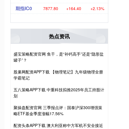
期指IC0
7877.80
+164.40
+2.13%
热点资讯
盛宝策略配资官网 鱼干，是“补钙高手”还是“隐形盐
罐子”？
股巢网配资APP下载 【物理笔记】九年级物理全册
学霸笔记
五八策略APP下载 中重科技拟推2025年员工持股计
划
聚操盘配资官网 三季报点评：国泰沪深300增强策
略ETF基金季度涨幅17.56%
配资头条APP下载 澳大利亚称中方军机不安全接近