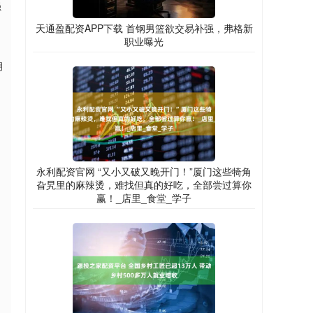
强
天通盈配资APP下载 首钢男篮欲交易补强，弗格新
职业曝光
月
永利配资官网 “又小又破又晚开门！”厦门这些犄角
旮旯里的麻辣烫，难找但真的好吃，全部尝过算你
赢！_店里_食堂_学子
，