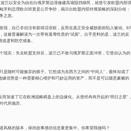
年，波兰以安全为由在白俄罗斯边境修建高墙阻挡移民，就曾引发欧盟内部
匈牙利总理欧尔班更是公开争吵，揭示出欧盟内部对俄策略的深刻分歧：
务之急。
发现，自己非但没有获得话语权，反而在真正安全威胁面前陷入被动。9
，这被普遍解读为一次带有羞辱性质的“试探”。出乎意料的是，波兰的反
强巡逻和防空戒备。
个现实：失去欧盟支持后，波兰已不敢与俄罗斯正面冲突，它曾自认为的
只是随时可能被弃的棋子。它想成为东西方之间的“中间人”，最终却成了
：地缘优势是一种需要精心维护和巧妙运用的资产，而不是可以随意豪赌的
反而加速了它在欧洲战略棋盘上的边缘化。从曾经冉冉升起的“明日之星”
时代所抛弃。
道风格的版本，保持故事感但信息量更集中。你希望我做吗？