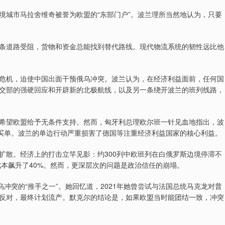
边境城市马拉舍维奇被誉为欧盟的“东部门户”。波兰理所当然地认为，只要
条道路受阻，货物和资金总能找到替代路线。现代物流系统的韧性远比他
危机，迫使中国出面干预俄乌冲突。波兰认为，在经济利益面前，任何国
交部的强硬回应和开辟新的北极航线，以及另一条绕开波兰的班列线路，
希望欧盟给予无条件支持。然而，匈牙利总理欧尔班一针见血地指出，波
性买单。波兰的单边行动严重损害了德国等注重经济利益国家的核心利益。
扩散。经济上的打击立竿见影：约300列中欧班列在白俄罗斯边境停滞不
成本飙升了40%。然而，更深层次的问题是政治信任的崩塌。
冲突的“推手之一”。她回忆道，2021年她曾尝试与法国总统马克龙对普
反对，最终计划流产。默克尔的结论是，如果欧盟当时能团结一致，冲突