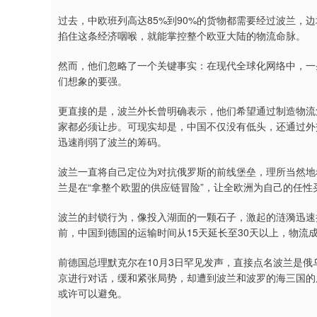
过去，中欧班列高达85%到90%的货物都需要经过波兰，
掐住这条经济咽喉，就能掌控整个欧亚大陆的物流命脉。
然而，他们忽略了一个关键事实：在现代全球化网络中，一
们想象的要强。
更直接的是，波兰外长曾明确表示，他们希望通过制造物流
家都必须让步。可现实却是，中国不仅没有低头，还通过外
迅速削弱了波兰的筹码。
波兰一直将自己定位为对抗俄罗斯的前线堡垒，理所当然地
兰是在“拿整个欧盟的供应链冒险”，让全欧洲为自己的任
波兰的封锁行为，像投入湖面的一颗石子，激起的涟漪迅速
前，中国到德国的运输时间从15天延长至30天以上，物流
前德国总理默克尔在10月3日罕见发声，直接点名波兰是俄乌
京进行对话，缓和紧张局势，却遭到波兰和波罗的海三国的
或许可以避免。