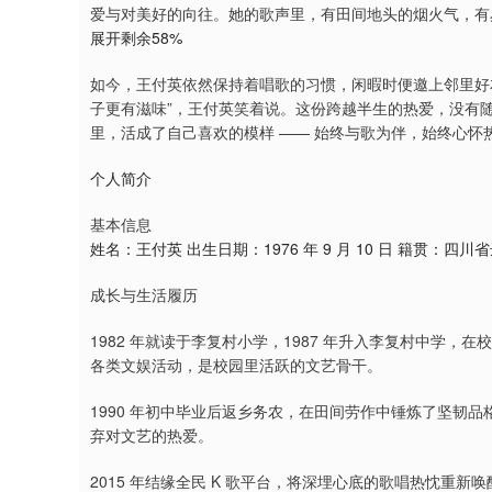
爱与对美好的向往。她的歌声里，有田间地头的烟火气，有
展开剩余58%
如今，王付英依然保持着唱歌的习惯，闲暇时便邀上邻里好
子更有滋味”，王付英笑着说。这份跨越半生的热爱，没有
里，活成了自己喜欢的模样 —— 始终与歌为伴，始终心怀
个人简介
基本信息
姓名：王付英 出生日期：1976 年 9 月 10 日 籍贯
成长与生活履历
1982 年就读于李复村小学，1987 年升入李复村中学
各类文娱活动，是校园里活跃的文艺骨干。
1990 年初中毕业后返乡务农，在田间劳作中锤炼了坚韧品
弃对文艺的热爱。
2015 年结缘全民 K 歌平台，将深埋心底的歌唱热忱重