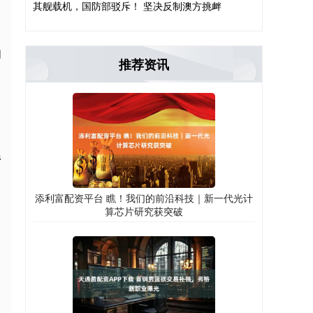
其舰载机，国防部驳斥！ 坚决反制澳方挑衅
日
推荐资讯
乡
添利富配资平台 瞧！我们的前沿科技｜新一代光计
算芯片研究获突破