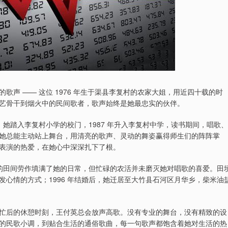
声 —— 这位 1976 年生于渠县李复村的农家大姐，用近四十载的时
艺骨干到烟火中的民间歌者，歌声始终是她最忠实的伙伴。
，她踏入李复村小学的校门，1987 年升入李复村中学，读书期间，唱歌、
她总能主动站上舞台，用清亮的歌声、灵动的舞姿赢得师生们的阵阵掌
与表演的热爱，在她心中深深扎下了根。
收的田间劳作填满了她的日常，但忙碌的农活并未磨灭她对唱歌的喜爱。田
心情的方式；1996 年结婚后，她迁居至大竹县石河区月华乡，柴米油
忙后的休憩时刻，王付英总会放声高歌。没有专业的舞台，没有精致的设
典的民歌小调，到贴合生活的通俗歌曲，每一句歌声都饱含着她对生活的热