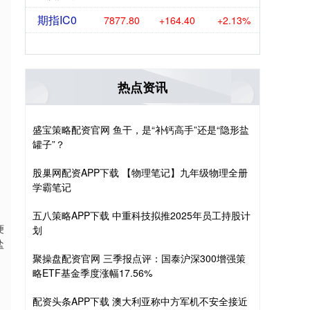
期指IC0
7877.80
+164.40
+2.13%
热点资讯
盛宝策略配资官网 鱼干，是“补钙高手”还是“隐形盐
罐子”？
股巢网配资APP下载 【物理笔记】九年级物理全册
学霸笔记
五八策略APP下载 中重科技拟推2025年员工持股计
埂
划
盐
聚操盘配资官网 三季报点评：国泰沪深300增强策
略ETF基金季度涨幅17.56%
配资头条APP下载 澳大利亚称中方军机不安全接近