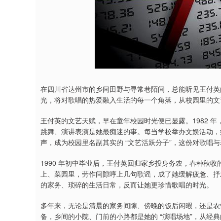
在四川省达州市的乡间田野与寻常巷陌间，总能听见王付英的歌
光，将对歌唱的热爱融入生活的每一个角落，从校园里的文
王付英的文艺天赋，早在童年校园时光便已显露。1982 年
跳舞、演讲表演是她最痴迷的事。每当学校举办文娱活动，
声，成为校园里名副其实的 “文艺活跃分子”，这份对歌唱
1990 年初中毕业后，王付英回归家乡投身务农，春种秋
上、菜园里，劳作间隙哼上几句歌谣，成了她缓解疲惫、抒发
的家务、琐碎的生活日常，反而让她更珍惜歌唱的时光。
多年来，无论是清晨的家务间隙、傍晚的饭后闲暇，还是农
备，乡间的小院、门前的小路都是她的 “演唱场地”，从经