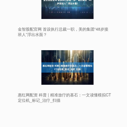
金智股配官网 首设执行总裁一职，美的集团“48岁接
班人”浮出水面？
惠红网配资 科普 | 精准放疗的基石：一文读懂模拟CT
定位机_标记_治疗_扫描