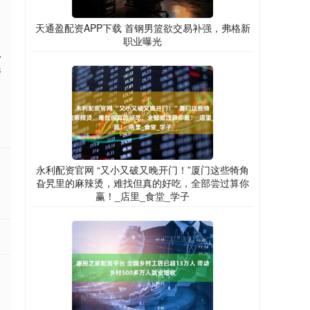
天通盈配资APP下载 首钢男篮欲交易补强，弗格新
职业曝光
从
民
永利配资官网 “又小又破又晚开门！”厦门这些犄角
旮旯里的麻辣烫，难找但真的好吃，全部尝过算你
赢！_店里_食堂_学子