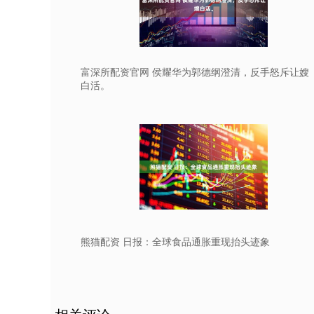
富深所配资官网 侯耀华为郭德纲澄清，反手怒斥让嫂
白活。
熊猫配资 日报：全球食品通胀重现抬头迹象