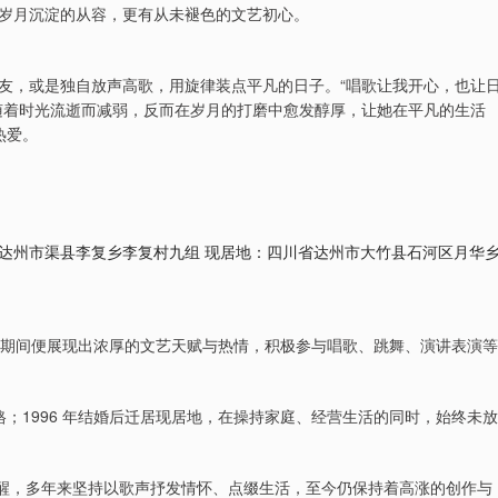
岁月沉淀的从容，更有从未褪色的文艺初心。
友，或是独自放声高歌，用旋律装点平凡的日子。“唱歌让我开心，也让
随着时光流逝而减弱，反而在岁月的打磨中愈发醇厚，让她在平凡的生活
热爱。
：四川省达州市渠县李复乡李复村九组 现居地：四川省达州市大竹县石河区月华
，在校期间便展现出浓厚的文艺天赋与热情，积极参与唱歌、跳舞、演讲表演等
格；1996 年结婚后迁居现居地，在操持家庭、经营生活的同时，始终未放
新唤醒，多年来坚持以歌声抒发情怀、点缀生活，至今仍保持着高涨的创作与