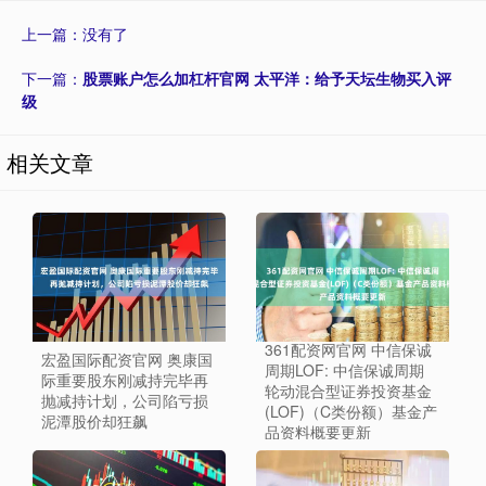
上一篇：没有了
下一篇：
股票账户怎么加杠杆官网 太平洋：给予天坛生物买入评
级
相关文章
361配资网官网 中信保诚
宏盈国际配资官网 奥康国
周期LOF: 中信保诚周期
际重要股东刚减持完毕再
轮动混合型证券投资基金
抛减持计划，公司陷亏损
(LOF)（C类份额）基金产
泥潭股价却狂飙
品资料概要更新