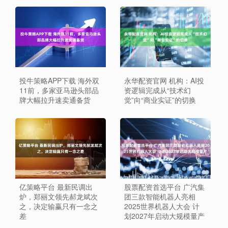
投牛策略APP下载 海外双
永华配资官网 机构：AI投
11前，多家亚马逊头部品
资逻辑完成从“技术幻
牌大幅拉升速卖通备货
觉”向“商业实证”的切换
亿策略平台 最新民调出
股票配资首选平台 广汽集
炉，郑丽文领先郝龙斌次
团三款智能机器人亮相
之，决定输赢只有一念之
2025世界机器人大会 计
差
划2027年启动大规模量产