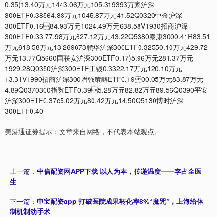
0.35(13.40万元1443.06万元105.319393万家沪深
300ETF0.38564.88万元1045.87万元41.52Q0320中金沪深
300ETF0.1684.93万元1024.49万元638.58V1930招商沪深
300ETF0.33 77.98万元627.12万元43.22Q5380泰康3000.41R83.51
万元618.58万元13.269673鹏华沪深300ETF0.32550.10万元429.72
万元13.77Q5660国联安沪深300ETF0.17)5.96万元281.37万元
1929.28Q0350沪深300ETF工银0.3322.17万元120.10万元
13.31V1990招商沪深300增强策略ETF0.1900.05万元83.87万元
4.89Q0370300指数ETF0.395.28万元82.82万元89.56Q0390平安
沪深300ETF0.37c5.02万元80.42万元14.50Q5130博时沪深
300ETF0.40
美港通证券提示：文章来自网络，不代表本站观点。
上一篇：
中信配资网APP下载 以人为本，传递温度——李占全医
生
下一篇：
申宝配资app 打破医院成果转化率8%“魔咒”，上海给体
制机制动手术