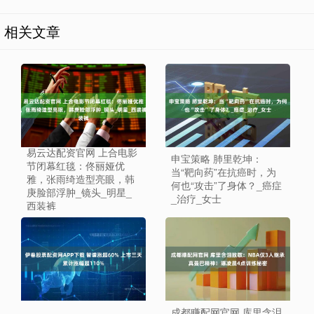
相关文章
易云达配资官网 上合电影
申宝策略 肺里乾坤：
节闭幕红毯：佟丽娅优
当“靶向药”在抗癌时，为
雅，张雨绮造型亮眼，韩
何也“攻击”了身体？_癌症
庚脸部浮肿_镜头_明星_
_治疗_女士
西装裤
成都赚配网官网 库里含泪