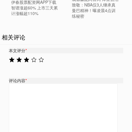
伊春股票配资网APP下载
致敬：NBA仅3人继承真
智谱涨超60% 上市三天累
曼巴精神！曝凌晨4点训
计涨幅超110%
练秘密
相关评论
本文评分
*
评论内容
*